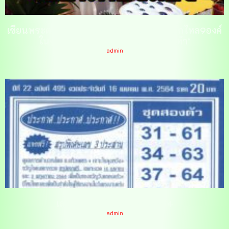
เซียนพระตาโตแน่ ส่องเลขเด็ด ฮือฮาพบเหล็กไหล9องค์
ในงานพิธีไหว้ครูของ’อาจารย์เสาร์ห้า’
admin
เลขเด็ด ฝันเป็นจริง 16/4/64
admin