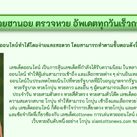
ยฮานอย ตรวจหวย อัพเดตทุกวันเร็วกว
อนไลน์ทำได้โดยง่ายและสะดวก โดยสามารถทำตามขั้นตอนดังนี
เลขเด็ดออนไลน์ เป็นการลุ้นเลขเด็ดที่กำลังได้รับความนิยม ในหล
ออนไลน์ ทำให้ผู้เล่นสามารถเข้าถึง และเลือกหวยต่าง ๆ ผ่านอินเท
ออนไลน์ในประเทศไทยเน้นไปที่หวยรัฐบาลที่มีใบอนุญาตจากรัฐบา
หวยรัฐบาล หวยโกบุ่น
หวยลาว และอื่น ๆ ผู้คนสามารถเลือก เล
ประจำวัน หวยสามตัวตรง หวยสี่ตัวตรง หวยสามตัวโต๊ด เลขเด็ดอ
ความสะดวกสบาย
โกบุ่น
ทำให้สามารถ
โกบุ่น
เข้าถึงและเลือกหวยไ
เล่น
เลขเด็ดออนไลน์
ก็ต้องเข้าใจว่าการเสี่ยงดวง
หวยโกบุ่น
และคว
และข้อจำกัดที่เกี่ยวข้องกับ เลขเด็ดlottonew การเล่นหวยออนไลน
เว็บหวยอันดับหนึ่งอย่าง
โกบุ่น
siamlottonews.com ของ