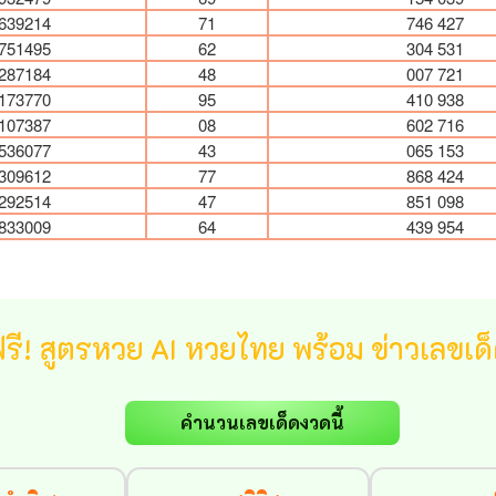
รี! สูตรหวย AI หวยไทย พร้อม ข่าวเลขเด
คำนวนเลขเด็ดงวดนี้