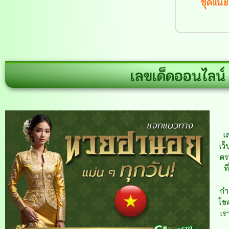
ชุดแนะ
เลขเด็ดออนไลน์ เ
เ
เว
ตร
ท
ก
โชค
เร