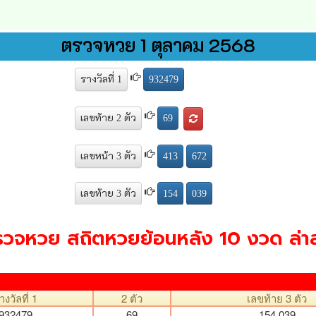
ตรวจหวย 1 ตุลาคม 2568
วจหวย สถิตหวยย้อนหลัง 10 งวด ล่า