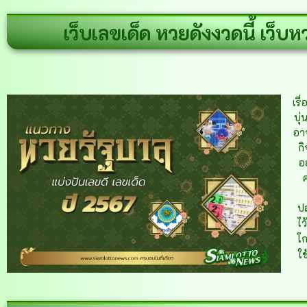
เว็บเลขเด็ด หวยดังงวดนี้ เว็
เรื
บุ่
อา
ก
อ
ค
ปล
ไว
โก
ใช