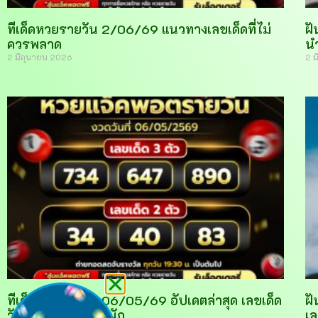
ทีเด็ดหวยรายวัน 2/06/69 แนวทางเลขเด็ดที่ไม่
ฝั
ควรพลาด
น
2 มิถุนายน 2026
2 
ทีเด็ดหวยรายวัน 06/05/69 อัปเดตล่าสุด เลขเด็ด
ฝั
วันนี้ แม่นยำทุกสำนัก
เล