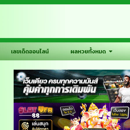
เลขเด็ดออนไลน์
ผลหวยทั้งหมด