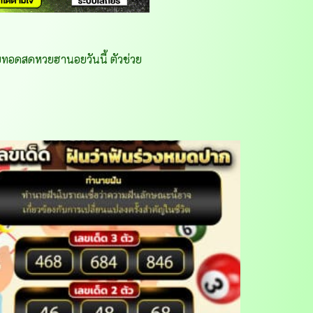
ยทอดสดหวยฮานอยวันนี้ ตัวช่วย