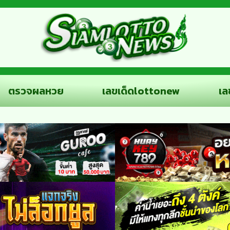
ตรวจผลหวย
เลขเด็ดlottonew
เล