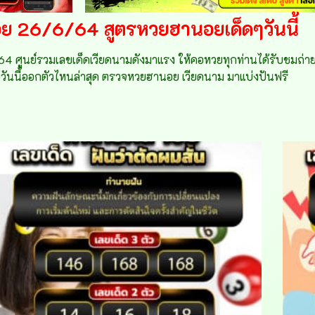
 26/6/64 สูตรหวยฮานอยเด็ดๆวันนี้
64 ศูนย์รวมเลขเด็ดเวียดนามดังมาแรง ให้คอหวยทุกท่านได้รับชมถ่า
นี้ออกตัวไหนล่าสุด ตรวจหวยฮานอย เวียดนาม มาแบ่งปันฟรี