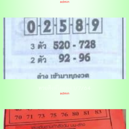
admin
หวยสิงห์โตแดง 1/7/64
admin