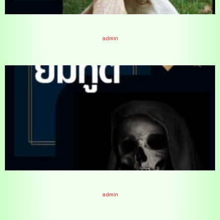
ทำนายฝันเห็นแพะ 26/6/64
admin
ทำนายฝันเห็นยมทูต 26/6/64
admin