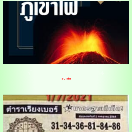
ทำนายฝันเห็นภูเขาไฟ 26/6/64
admin