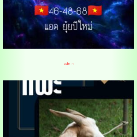
แนวทางหวยฮานอย 26/6/64
admin