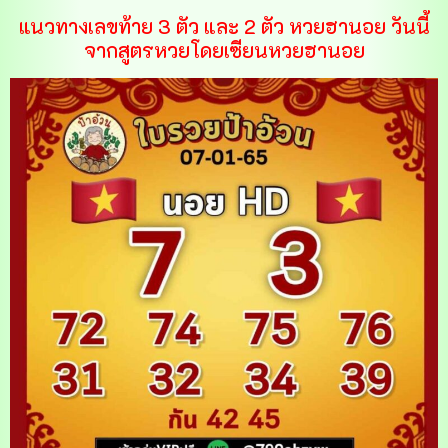
แนวทางเลขท้าย 3 ตัว และ 2 ตัว หวยฮานอย วันนี้
จากสูตรหวยโดยเซียนหวยฮานอย