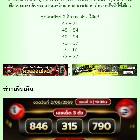
ตีความแม่น ด้วยผลงานเลขลับเฉพาะกองสลาก อัพเดทเร็วที่นี่ที่เดียว
ชุดเลขท้าย 2 ตัว บน-ล่าง ได้แก่
47 – 74
48 – 84
49 – 94
70 – 07
71 – 17
72 – 27
-
>
ข่าวเพิ่มเติม