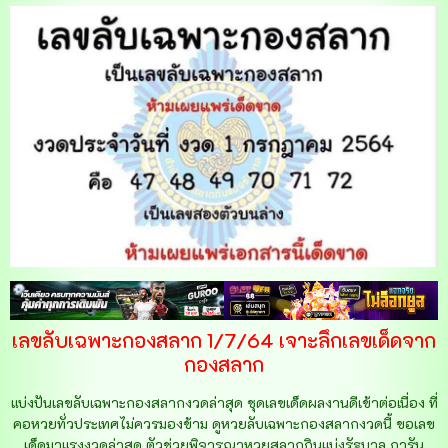
เลขลับเฉพาะกองสลาก 1/7/64 เจาะลึกเลขเด็ดจาก
กองสลาก
แบ่งปันเลขลับเฉพาะกองสลากงวดล่าสุด ชุดเลขเด็ดผลงานดีเข้าต่อเนื่อง ที่
คอหวยทั่วประเทศไม่ควรมองข้าม ดูหวยลับเฉพาะกองสลากงวดนี้ ขอเลข
เด็ดมาแรงงวดล่าสุด ตัวช่วยพิจารณาหวยสลากกินแบ่งรัฐบาล การัน