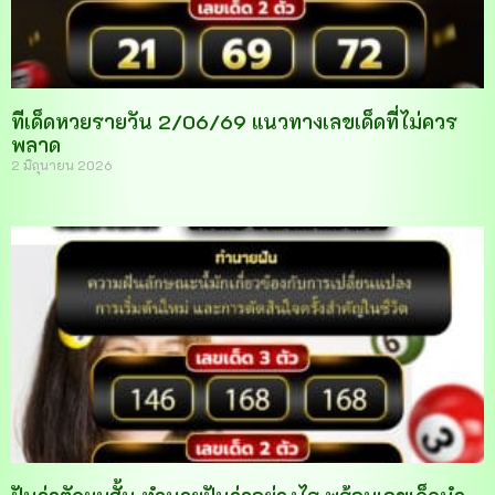
ทีเด็ดหวยรายวัน 2/06/69 แนวทางเลขเด็ดที่ไม่ควร
พลาด
2 มิถุนายน 2026