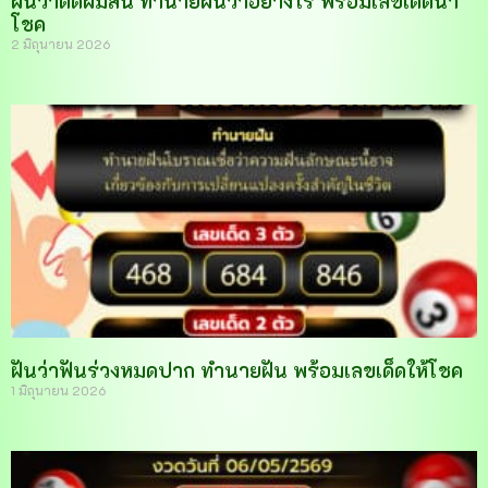
ฝันว่าตัดผมสั้น ทำนายฝันว่าอย่างไร พร้อมเลขเด็ดนำ
โชค
2 มิถุนายน 2026
ฝันว่าฟันร่วงหมดปาก ทำนายฝัน พร้อมเลขเด็ดให้โชค
1 มิถุนายน 2026