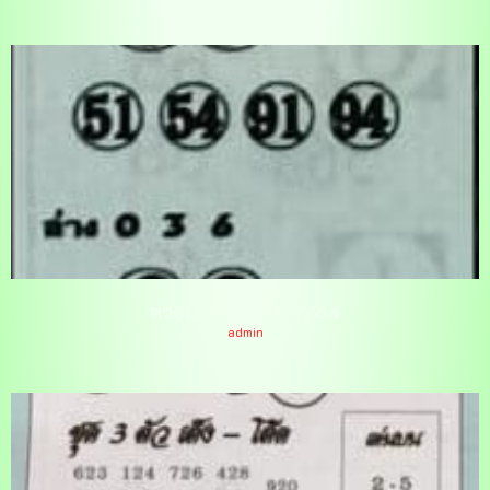
หวยม้านำโชค 1/7/64
admin