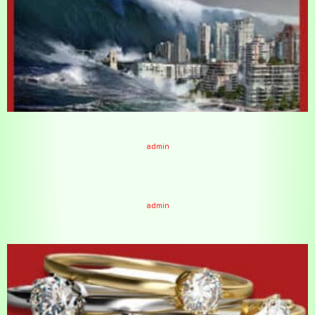
ทำนายฝันเห็นสึนามิ 21/6/64
admin
ทำนายฝันเห็นนาฬิกา 21/6/64
admin