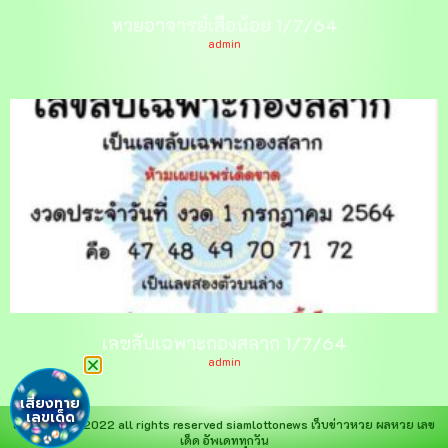
หวยอาจารย์เสือน้อย 1/7/64
admin
เลขลับเฉพาะกองสลาก 1/7/64
admin
เสี่ยงทาย
เลขเด็ด
copyright © 2022 all rights reserved
siamlottonews
เว็บข่าวหวย ผลหวย เลข
เด็ด อัพเดททุกวัน