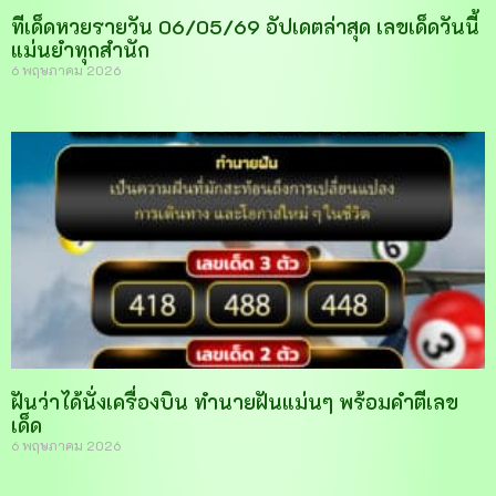
ทีเด็ดหวยรายวัน 06/05/69 อัปเดตล่าสุด เลขเด็ดวันนี้
แม่นยำทุกสำนัก
6 พฤษภาคม 2026
ฝันว่าได้นั่งเครื่องบิน ทำนายฝันแม่นๆ พร้อมคำตีเลข
เด็ด
6 พฤษภาคม 2026