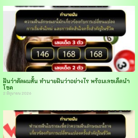
ฝันว่าตัดผมสั้น ทำนายฝันว่าอย่างไร พร้อมเลขเด็ดนำ
โชค
2 มิถุนายน 2026