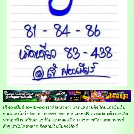
เจ๊ฟองเบียร์ 16-10-66
เราคัดแนวทาง แจกแต่หวยดัง โดยแอดมินเว็บ
หวยออนไลน์ siamlottonews.com หวยแม่นๆฟรี กระแสเลขดัง เลขเด็ด
จากทุกที เราหยิบมาแชร์กันแบบหมดเปลือก เลขการเมือง เลขอาจารย์
ดังๆ เราไม่เคยพลาด ติดตามเว็บมั่นคงได้ฟรี