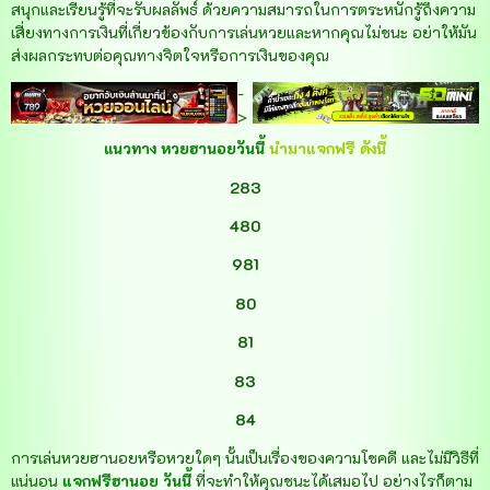
สนุกและเรียนรู้ที่จะรับผลลัพธ์ ด้วยความสมารถในการตระหนักรู้ถึงความ
เสี่ยงทางการเงินที่เกี่ยวข้องกับการเล่นหวยและหากคุณไม่ชนะ อย่าให้มัน
ส่งผลกระทบต่อคุณทางจิตใจหรือการเงินของคุณ
-
>
แนวทาง หวยฮานอยวันนี้
นำมาแจกฟรี ดังนี้
283
480
981
80
81
83
84
การเล่นหวยฮานอยหรือหวยใดๆ นั้นเป็นเรื่องของความโชคดี และไม่มีวิธีที่
แน่นอน
แจกฟรีฮานอย วันนี้
ที่จะทำให้คุณชนะได้เสมอไป อย่างไรก็ตาม