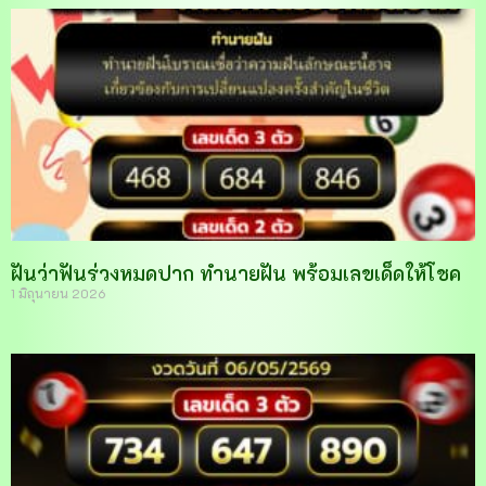
ฝันว่าฟันร่วงหมดปาก ทำนายฝัน พร้อมเลขเด็ดให้โชค
1 มิถุนายน 2026