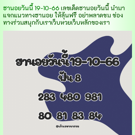
ฮานอยวันนี้ 19-10-66
เลขเด็ดฮานอยวันนี้ นำมา
แจกแนวทางฮานอย ให้ลุ้นฟรี อย่าพลาดชม ช่อง
ทางร่วมสนุกกับเราเว็บหวยเว็บหลักของเรา