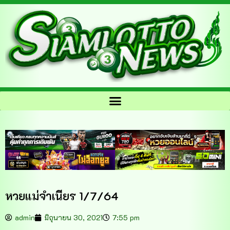
หวยแม่จำเนียร 1/7/64
admin
มิถุนายน 30, 2021
7:55 pm