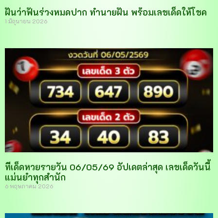
ฝันว่าฟันร่วงหมดปาก ทำนายฝัน พร้อมเลขเด็ดให้โชค
1 มิถุนายน 2026
ทีเด็ดหวยรายวัน 06/05/69 อัปเดตล่าสุด เลขเด็ดวันนี้
แม่นยำทุกสำนัก
6 พฤษภาคม 2026