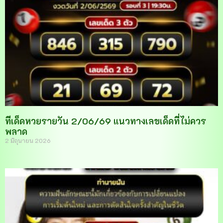
ทีเด็ดหวยรายวัน 2/06/69 แนวทางเลขเด็ดที่ไม่ควร
พลาด
2 มิถุนายน 2026