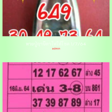
หวยปู่ฤาษีตาไฟให้โชค 1/7/64
admin