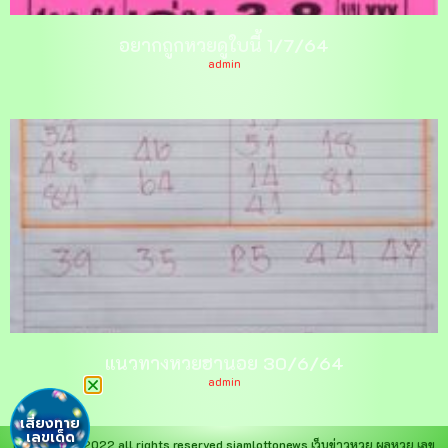
อยากถูกหวยดูใบนี้ 1/7/64
admin
แนวทางหวยฮานอย 30/6/64
admin
เสี่ยงทาย
เลขเด็ด
copyright © 2022 all rights reserved
siamlottonews
เว็บข่าวหวย ผลหวย เลข