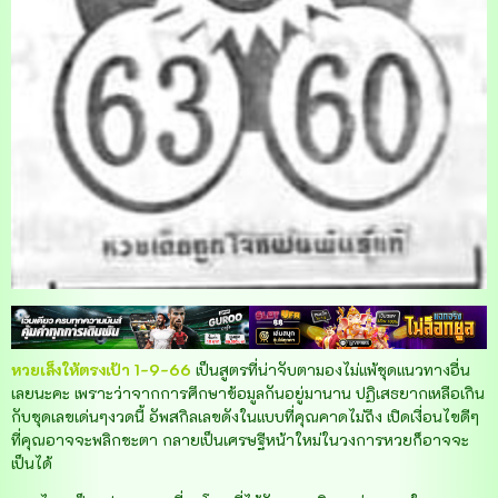
หวยเล็งให้ตรงเป้า 1-9-66
เป็นสูตรที่น่าจับตามองไม่แพ้ชุดแนวทางอื่น
เลยนะคะ เพราะว่าจากการศึกษาข้อมูลกันอยู่มานาน ปฏิเสธยากเหลือเกิน
กับชุดเลขเด่นๆงวดนี้ อัพสกิลเลขดังในแบบที่คุณคาดไม่ถึง เปิดเงื่อนไขดีๆ
ที่คุณอาจจะพลิกชะตา กลายเป็นเศรษฐีหน้าใหม่ในวงการหวยก็อาจจะ
เป็นได้