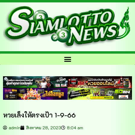
หวยเล็งให้ตรงเป้า 1-9-66
admin
สิงหาคม 28, 2023
8:04 am