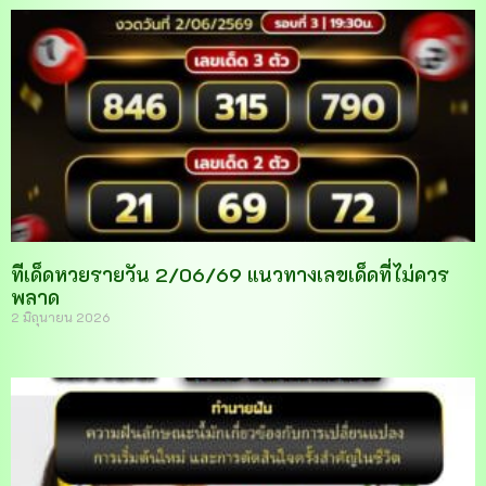
ทีเด็ดหวยรายวัน 2/06/69 แนวทางเลขเด็ดที่ไม่ควร
พลาด
2 มิถุนายน 2026