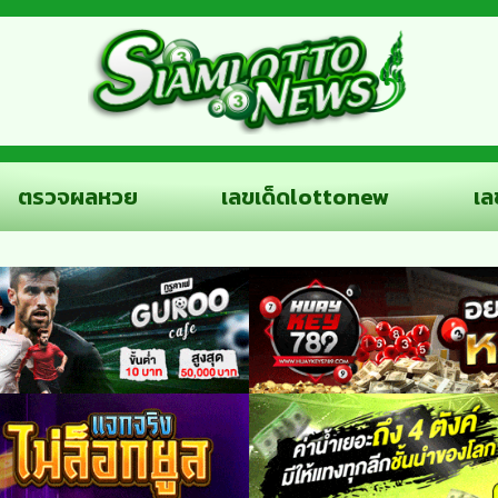
ตรวจผลหวย
เลขเด็ดlottonew
เล