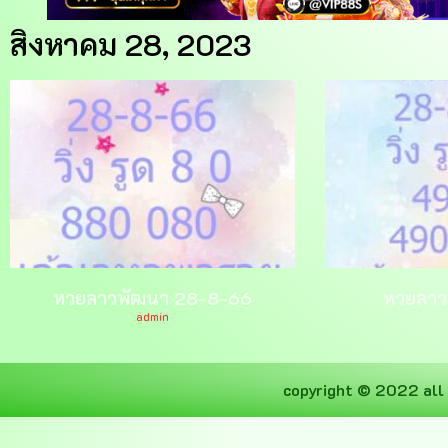
สิงหาคม 28, 2023
หวยลาวพัฒนา 28-8-66
หวยลาว
admin
copyright © 2022 all 