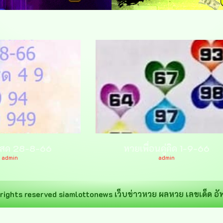
สด 28-8-66
หวยเพื่อนคู่คิด 1-9-66
admin
admin
rights reserved
siamlottonews
เว็บข่าวหวย ผลหวย เลขเด็ด อั