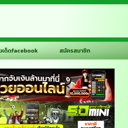
ขเด็ดfacebook
สมัครสมาชิก