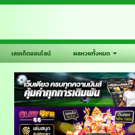
เลขเด็ดออนไลน์
ผลหวยทั้งหมด