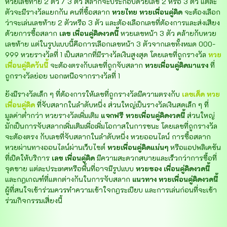
หวยเลขท้าย 2 ตัว / 3 ตัว สลากจะประกอบด้วยเลข 2 หรือ 3 ตัว แต่ละ
ตัวจะมีรางวัลแยกกัน คนที่ซื้อสลาก
หวยไทย
หวยเพื่อนคู่คิด
จะต้องเลือก
ว่าจะเล่นเลขท้าย 2 ตัวหรือ 3 ตัว และต้องเลือกเลขที่ต้องการและส่งเสียง
ด้วยการซื้อสลาก
เลข
เพื่อนคู่คิดงวดนี้
หวยเลขหน้า 3 ตัว คล้ายกับหวย
เลขท้าย แต่ในรูปแบบนี้คือการเลือกเลขหน้า 3 ตัวจากเลขทั้งหมด 000-
999 หวยรางวัลที่ 1 เป็นสลากที่มีรางวัลเงินสูงสุด โดยเลขที่ถูกรางวัล
หวย
เพื่อนคู่คิดวันนี้
จะต้องตรงกับเลขที่ถูกจับสลาก
หวยเพื่อนคู่คิดมาแรง
ที่
ถูกรางวัลย่อย นอกเหนือจากรางวัลที่ 1
ยังมีรางวัลเล็ก ๆ ที่ต้องการให้เลขที่ถูกรางวัลมีความตรงกับ
เลขเด็ด
หวย
เพื่อนคู่คิด
ที่จับสลากในลำดับหนึ่ง ส่วนใหญ่เป็นรางวัลเงินสดเล็ก ๆ ที่
มูลค่าต่ำกว่า หวยรางวัลเพิ่มเติม
แจกฟรี
หวยเพื่อนคู่คิดงวดนี้
ส่วนใหญ่
มักเป็นการจับสลากเพิ่มเติมเพื่อเพิ่มโอกาสในการชนะ โดยเลขที่ถูกรางวัล
จะต้องตรง กับเลขที่จับสลากในลำดับหนึ่ง หวยออนไลน์ การซื้อสลาก
หวยผ่านทางออนไลน์ผ่านเว็บไซต์
หวยเพื่อนคู่คิดแม่นๆ
หรือแอปพลิเคชัน
ที่เปิดให้บริการ
เลข
เพื่อนคู่คิด
มีความสะดวกสบายและเร็วกว่าการซื้อที่
จุดขาย แต่ละประเทศหรือพื้นที่อาจมีรูปแบบ
หวยซอง
เพื่อนคู่คิดงวดนี้
และกฎเกณฑ์ที่แตกต่างกันในการจับสลาก
แนวทาง
หวยเพื่อนคู่คิดงวดนี้
ผู้ที่สนใจเข้าร่วมควรทำความเข้าใจกฎระเบียบ และการเล่นก่อนที่จะเข้า
ร่วมกิจกรรมเสี่ยงนี้