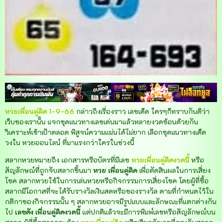
หวยเพื่อนคู่คิด 1-9-66
กล่าวถึงเรื่องราว เลขเด็ด ใครๆก็ทราบกันดีว่า
เว็บของเรานั้น แจกชุดแนวทางเลขเด่นมาแล้วหลายงวดซ้อนด้วยกัน
วิเคราะห์เข้าเป้าตลอด พิสูจน์ความแม่นได้ไม่ยาก เลือกชุดแนวทางเด็ด
วงใน หวยออนไลน์ ที่มาแรงกว่าใครในช่วงนี้
สลากหวยหมายถึง เอกสารหรือบัตรที่มีเลข
หวยเพื่อนคู่คิดงวดนี้
หรือ
สัญลักษณ์ที่ถูกจับสลากขึ้นมา
หวย เพื่อนคู่คิด
เพื่อตัดสินผลในการเสี่ยง
โชค สลากหวยใช้ในการเล่นหวยหรือกิจกรรมการเสี่ยงโชค โดยผู้ที่ซื้อ
สลากมีโอกาสที่จะได้รับรางวัลเงินสดหรือของรางวัล ตามที่กำหนดไว้ใน
กติกาของกิจกรรมนั้น ๆ สลากหวยอาจมีรูปแบบและลักษณะที่แตกต่างกัน
ไป
เลขดัง
เพื่อนคู่คิดงวดนี้
แต่ปกติแล้วจะมีการพิมพ์เลขหรือสัญลักษณ์บน