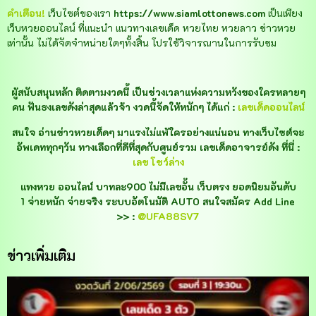
คำเตือน!
เว็บไซต์ของเรา
https://www.siamlottonews.com
เป็นเพียง
เว็บหวยออนไลน์ ที่แนะนำ แนวทางเลขเด็ด หวยไทย หวยลาว ข่าวหวย
เท่านั้น ไม่ได้จัดจำหน่ายใดๆทั้งสิ้น โปรใช้วิจารณานในการรับชม
ผู้สนับสนุนหลัก ติดตามงวดนี้ เป็นช่วงเวลาแห่งความหวังของใครหลายๆ
คน ฟันธงเลขดังล่าสุดแล้วจ้า งวดนี้จัดให้หนักๆ ได้แก่ :
เลขเด็ดออนไลน์
สนใจ อ่านข่าวหวยเด็ดๆ มาแรงไม่แพ้ใครอย่างแน่นอน ทางเว็บไซต์จะ
อัพเดททุกๆวัน ทางเลือกที่ดีที่สุดกับศูนย์รวม เลขเด็ดอาจารย์ดัง ที่นี่ :
เลข โชว์ล่าง
แทงหวย ออนไลน์ บาทละ900 ไม่มีเลขอั้น เว็บตรง ยอดนิยมอันดับ
1 จ่ายหนัก จ่ายจริง ระบบอัตโนมัติ AUTO สนใจสมัคร Add Line
>> :
@UFA88SV7
ข่าวเพิ่มเติม