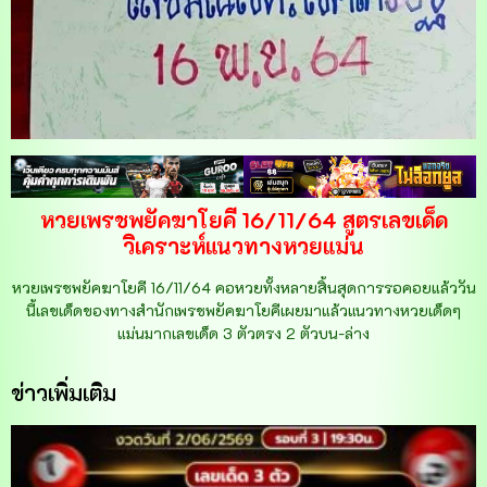
หวยเพรชพยัคฆาโยคี
16/11/64 สูตรเลขเด็ด
วิเคราะห์แนวทางหวยแม่น
หวยเพรชพยัคฆาโยคี 16/11/64 คอหวยทั้งหลายสิ้นสุดการรอคอยแล้ววัน
นี้เลขเด็ดของทางสำนักเพรชพยัคฆาโยคีเผยมาแล้วแนวทางหวยเด็ดๆ
แม่นมากเลขเด็ด 3 ตัวตรง 2 ตัวบน-ล่าง
ข่าวเพิ่มเติม