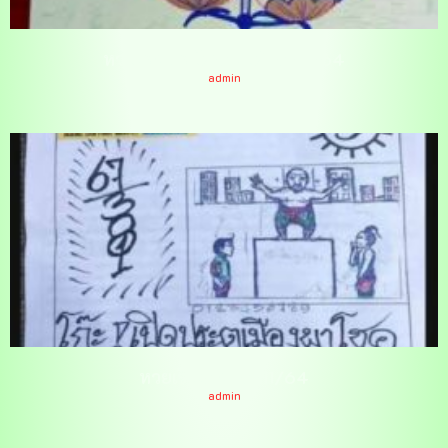
หวยเพรชพยัคฆาโยคี 16/11/64
admin
หวยเริงสาร 16/11/64
admin