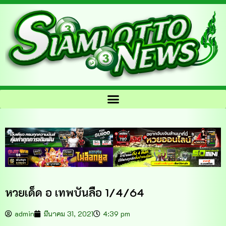
หวยเด็ด อ เทพบันลือ 1/4/64
admin
มีนาคม 31, 2021
4:39 pm