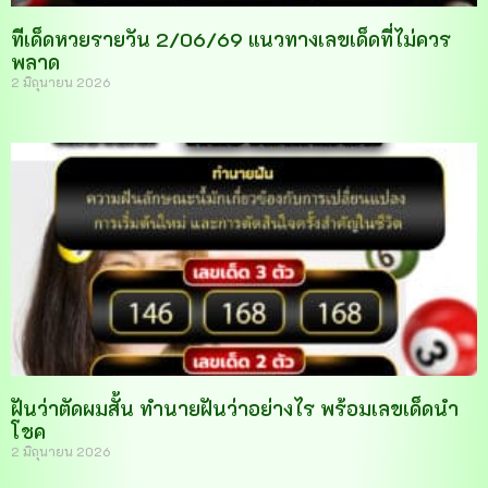
ทีเด็ดหวยรายวัน 2/06/69 แนวทางเลขเด็ดที่ไม่ควร
พลาด
2 มิถุนายน 2026
ฝันว่าตัดผมสั้น ทำนายฝันว่าอย่างไร พร้อมเลขเด็ดนำ
โชค
2 มิถุนายน 2026