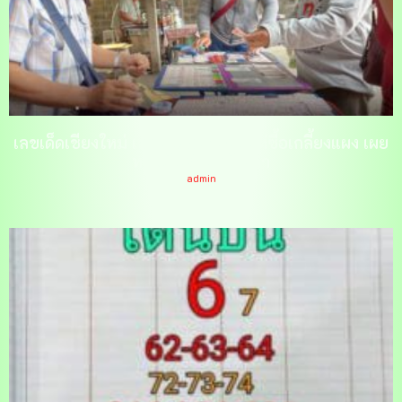
เลขเด็ดเชียงใหม่ เลขมงคลมาแรง แห่ซื้อเกลี้ยงแผง เผย
หวยดังเจ้ามือยังผวา
admin