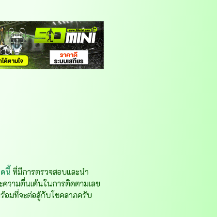
ดนี้
ที่มีการตรวจสอบและนำ
ะความตื่นเต้นในการติดตามเลข
ร้อมที่จะต่อสู้กับโชคลาภครับ