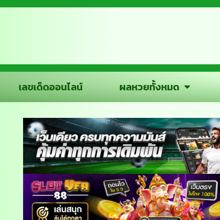
เลขเด็ดออนไลน์
ผลหวยทั้งหมด