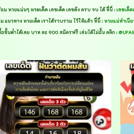
ร้อม หวยแม่นๆ
หวยเด็ด
เลขเด็ด เลขดัง ครบ จบ ได้ ที่นี่ :
เลขเด็ด
ม แนวทาง หวยเด็ด เราได้รวบรวม ไว้ให้แล้ว ที่นี่ :
หวยแม่ทำเนีย
้อขั้นต่ำได้เลย บาท ละ 900 สมัครฟรี เล่นได้ไม่อั้น คลิก :
@UFA