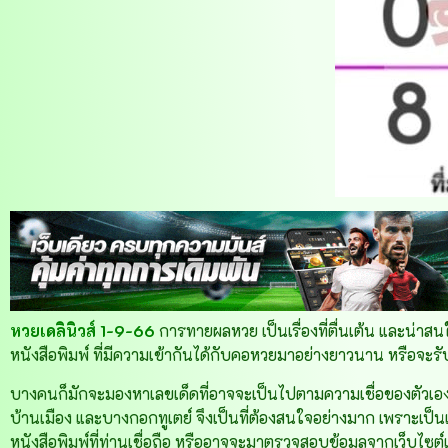
หวยเดลินิวส์ 1-9-66
การทายผลหวย เป็นเรื่องที่ตื่นเต้น และน่าสน
หนังสือพิมพ์ ที่มีความเข้ากันได้กับคอหวยมาอย่างยาวนาน หรือจะรับข้
บางคนก็มักจะมองหาเลขเด็ดที่อาจจะเป็นไปตามความเชื่อของตัวเอง หรื
บ้านเมือง และบางกอกทูเตย์ จึงเป็นที่ต้องสนใจอย่างมาก เพราะเป็น
หนังสือพิมพ์ที่ท่านเชื่อถือ หรืออาจจะมาตรวจสอบข้อมูลจากเว็บไซ