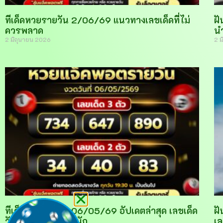
ทีเด็ดหวยรายวัน 2/06/69 แนวทางเลขเด็ดที่ไม่
ฝั
ควรพลาด
น
2 มิถุนายน 2026
2 
ทีเด็ดหวยรายวัน 06/05/69 อัปเดตล่าสุด เลขเด็ด
ฝั
วันนี้ แม่นยำทุกสำนัก
เล