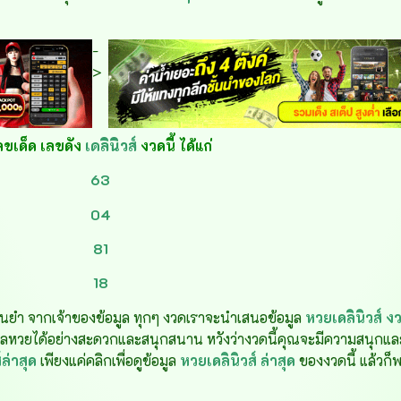
-
>
ลขเด็ด เลขดัง
เดลินิวส์
งวดนี้ ได้แก่
63
04
81
18
มแม่นยำ จากเจ้าของข้อมูล ทุกๆ งวดเราจะนำเสนอข้อมูล
หวยเดลินิวส์ งว
ลหวยได้อย่างสะดวกและสนุกสนาน หวังว่างวดนี้คุณจะมีความสนุกแล
ล่าสุด
เพียงแค่คลิกเพื่อดูข้อมูล
หวยเดลินิวส์ ล่าสุด
ของงวดนี้ แล้วก็พ