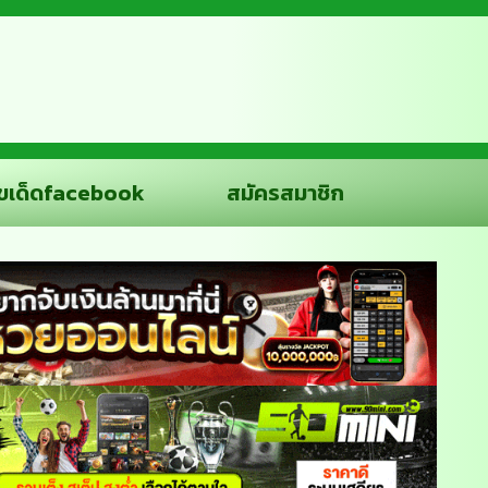
ขเด็ดfacebook
สมัครสมาชิก