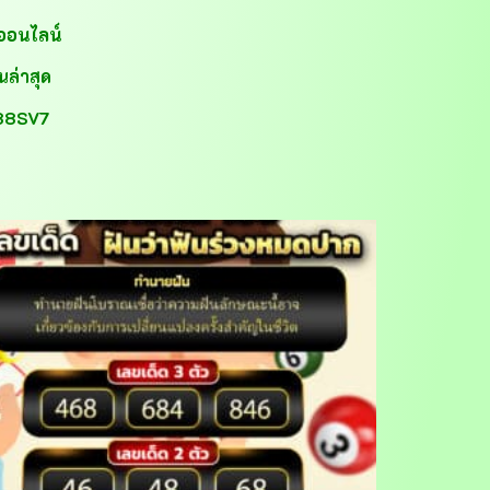
ออนไลน์
นล่าสุด
88SV7