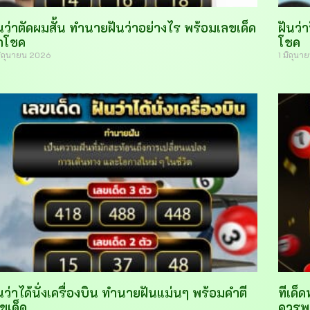
นว่าตัดผมสั้น ทำนายฝันว่าอย่างไร พร้อมเลขเด็ด
ฝันว่
ำโชค
โชค
มิถุนายน 2026
1 มิถุน
นว่าได้นั่งเครื่องบิน ทำนายฝันแม่นๆ พร้อมคำตี
ทีเด็
ขเด็ด
ควรพ