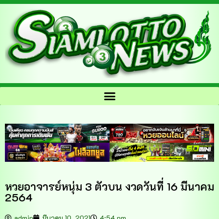
หวยอาจารย์หนุ่ม 3 ตัวบน งวดวันที่ 16 มีนาคม
2564
admin
มีนาคม 10, 2021
4:54 pm