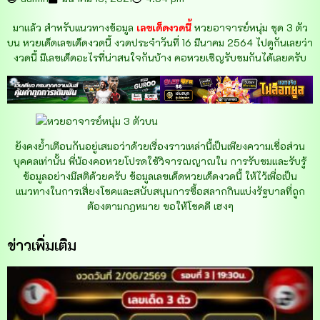
มาแล้ว สำหรับแนวทางข้อมูล
เลขเด็ดงวดนี้
หวยอาจารย์หนุ่ม ชุด 3 ตัว
บน หวยเด็ดเลขเด็ดงวดนี้ งวดประจำวันที่ 16 มีนาคม 2564 ไปดูกันเลยว่า
งวดนี้ มีเลขเด็ดอะไรที่น่าสนใจกันบ้าง คอหวยเชิญรับชมกันได้เลยครับ
ยังคงย้ำเตือนกันอยู่เสมอว่าด้วยเรื่องราวเหล่านี้เป็นเพียงความเชื่อส่วน
บุคคลเท่านั้น พี่น้องคอหวยโปรดใช้วิจารณญาณใน การรับชมและรับรู้
ข้อมูลอย่างมีสติด้วยครับ ข้อมูลเลขเด็ดหวยเด็ดงวดนี้ ให้ไว้เพื่อเป็น
แนวทางในการเสี่ยงโชคและสนับสนุนการซื้อสลากกินแบ่งรัฐบาลที่ถูก
ต้องตามกฎหมาย ขอให้โชคดี เฮงๆ
ข่าวเพิ่มเติม