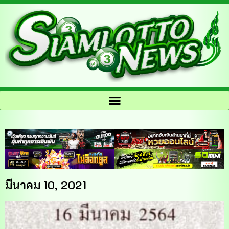
มีนาคม 10, 2021