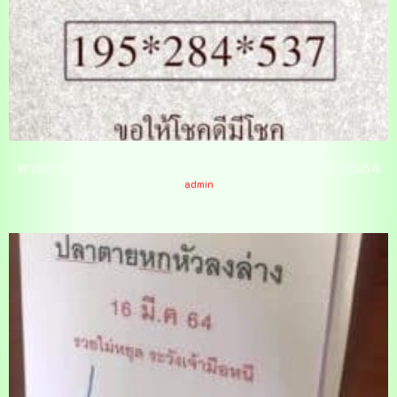
หวยอาจารย์หนุ่ม 3 ตัวบน งวดวันที่ 16 มีนาคม 2564
admin