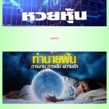
หวยหุ้นวันนี้ 10/3/64
admin