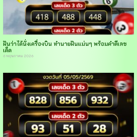
ฝันว่าได้นั่งเครื่องบิน ทำนายฝันแม่นๆ พร้อมคำตีเลข
เด็ด
6 พฤษภาคม 2026