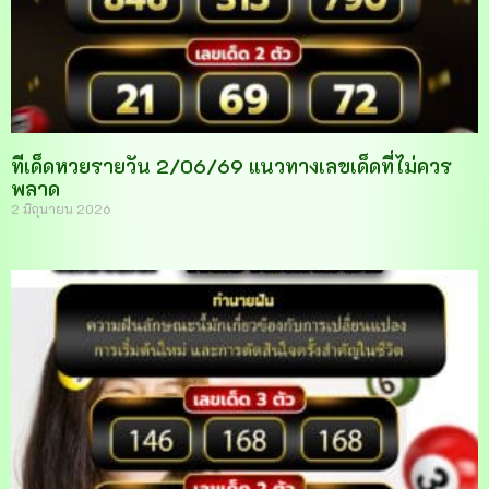
ทีเด็ดหวยรายวัน 2/06/69 แนวทางเลขเด็ดที่ไม่ควร
พลาด
2 มิถุนายน 2026