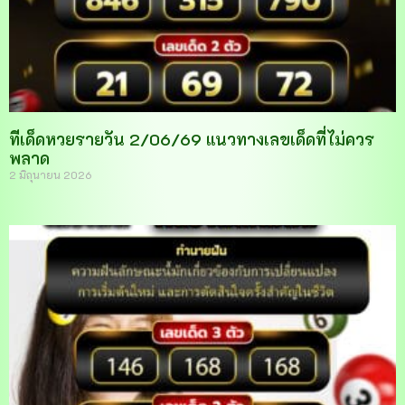
ทีเด็ดหวยรายวัน 2/06/69 แนวทางเลขเด็ดที่ไม่ควร
พลาด
2 มิถุนายน 2026