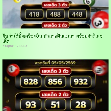
ฝันว่าได้นั่งเครื่องบิน ทำนายฝันแม่นๆ พร้อมคำตีเลข
เด็ด
6 พฤษภาคม 2026