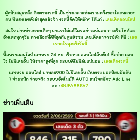
ผู้สนับสนุนหลัก ติดตามงวดนี้ เป็นช่วงเวลาแห่งความหวังของใครหลายๆ
คน ฟันธงเลขดังล่าสุดแล้วจ้า งวดนี้จัดให้หนักๆ ได้แก่ :
เลขเด็ดออนไลน์
สนใจ อ่านข่าวหวยเด็ดๆ มาแรงไม่แพ้ใครอย่างแน่นอน ทางเว็บไซต์จะ
อัพเดททุกๆวัน ทางเลือกที่ดีที่สุดกับศูนย์รวม เลขเด็ดอาจารย์ดัง ที่นี่ :
เลข
เจาะใจลุงหวังวันนี้
ซื้อหวยออนไลน์ แทงหวย 24 ชม. เว็บหวยออนไลน์อันดับ1 ซื้อง่าย ถอน
ไว ไม่มีเลขอั้น ให้ราคาสูงที่สุด ระบบดีไม่มีล่มแน่นอน :
เลขเด็ดงวดนี้
แทงหวย ออนไลน์ บาทละ900 ไม่มีเลขอั้น เว็บตรง ยอดนิยมอันดับ
1 จ่ายหนัก จ่ายจริง ระบบอัตโนมัติ AUTO สนใจสมัคร Add Line
>> :
@UFA88SV7
ข่าวเพิ่มเติม