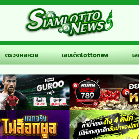
ตรวจผลหวย
เลขเด็ดlottonew
เล