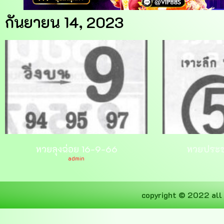
กันยายน 14, 2023
หวยลุงฉ่อย 16-9-66
หวยประช
admin
copyright © 2022 all 