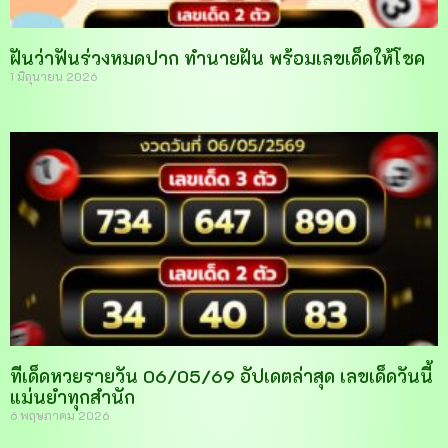
ฝันว่าฟันร่วงหมดปาก ทำนายฝัน พร้อมเลขเด็ดให้โชค
1 มิถุนายน 2026
ทีเด็ดหวยรายวัน 06/05/69 อัปเดตล่าสุด เลขเด็ดวันนี้
แม่นยำทุกสำนัก
6 พฤษภาคม 2026