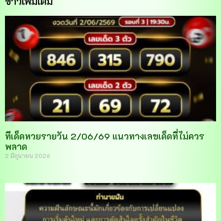
ข่าวเพิ่มเติม
ทีเด็ดหวยรายวัน 2/06/69 แนวทางเลขเด็ดที่ไม่ควร
พลาด
2 มิถุนายน 2026