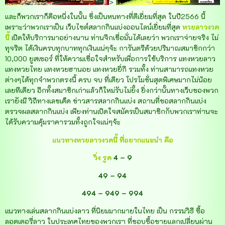
>
และก็พวกเราก็คือหนึ่งในนั้น ซึ่งเป็นหนทางที่ดีเยี่ยมที่สุด ในปี2566 นี้
เพราะว่าพวกเราเป็น เว็บไซต์สลากกินแบ่งออนไลน์เยี่ยมที่สุด
หวยลาวงวด
นี้
เปิดให้บริการมาอย่างนาน ท่านจึกเชื่อมั่นได้เลยว่า พวกเราจ่ายจริง ไม่
ทุจริต ได้เงินครบทุกบาททุกเงินแน่ๆจ้ะ การันตรีด้วยปริมาณสมาชิกกว่า
10,000 ยูสเซอร์ ที่ให้ความเชื่อใจสำหรับเพื่อการใช้บริการ แทงหวยลาว
แทงหวยไทย แทงหวยฮานอย แทงหวยยี่กี รวมทั้ง ท่านสามารถแทงหวย
ต่างๆได้ทุกจำพวกตรงนี้ ครบ จบ ที่เดียว โปรโมชั่นสุดพิเศษมากไม่น้อย
เลยทีเดียว อีกทั้งสมาชิกเก่าแล้วก็ใหม่รับไม่ยั้ง ยิ่งกว่านั้นทางเว็บของพวก
เรายังมี วิถีทางเลขเด็ด ข่าวสารสลากกินแบ่ง สถานที่ขอสลากกินแบ่ง
ตรวจผลสลากกินแบ่ง เพียงท่านเปิดใจสมัครเป็นสมาชิกกับพวกเราท่านจะ
ได้รับความคุ้มราคารวมทั้งถูกใจแน่ๆจ้ะ
แนวทางหวยลาวงวดนี้ ที่อยากแนะนำ คือ
วิ่ง รูด
4 – 9
49 – 94
494 – 949 – 994
แนวทางเล่นสลากกินแบ่งลาว ที่นิยมมากมายในไทย เป็น กรรมวิธี ซื้อ
ลอตเตอรี่ลาว ในประเทศไทยของพวกเรา ที่ชอบซื้อขายแลกเปลี่ยนผ่าน