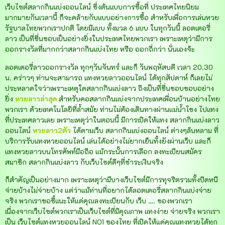
เว็บไซต์สลากกินแบ่งออนไลน์ ซึ่งต้นแบบการซื้อที่ ประเทศไทยนิยม
มากมายกันเวลานี้ ก็จะคล้ายกับแบบอย่างการซื้อ สำหรับเพื่อการเล่นหวย
รัฐบาลไทยพวกเราปกติ โดยมีแบบ ทั้งมวล 6 แบบ ในทุกวันนี้ ลอตเตอรี่
ลาว เป็นที่ชื่นชอบเป็นอย่างยิ่งในประเทศไทยพวกเรา เพราะเหตุว่ามีการ
ออกรางวัลที่มากกว่าสลากกินแบ่งไทย หรือ ออกถี่กว่า นั่นเองจ้ะ
ลอตเตอรี่ลาวออกรางวัล ทุกๆวันจันทร์ และก็ วันพฤหัสบดี เวลา 20.30
น. คร่าวๆ ท่านจะสามารถ แทงหวยลาวออนไลน์ ได้ทุกสัปดาห์ ก็เลยไม่
ประหลาดใจว่าเพราะเหตุใดสลากกินแบ่งลาว ถึงเป็นที่ชื่นชอบชอบอย่าง
ยิ่ง
หวยลาวล่าสุด
สำหรับคอสลากกินแบ่งจากประเทศเพื่อนบ้านอย่างไทย
พวกเรา
ด้วยเทคโนโลยีที่ล้ำสมัย ท่านไม่ต้องเดินทางผ่านแม่น้ำโขง ไปแทง
ที่ประเทศลาวเลย เพราะเหตุว่าในตอนนี้ มีการเปิดให้แทง สลากกินแบ่งลาว
ออนไลน์
หวยลาว2ตัว
ได้ตามเว็บ สลากกินแบ่งออนไลน์ ต่างๆล้นหลาม ที่
บริการรับแทงหวยออนไลน์ เล่นได้อย่างไม่ยากเย็นทั้งยังผ่านเว็บ และก็
แทงหวยลาวบนโทรศัพท์มือถือ แม้กระนั้นการเลือก ลงทะเบียนสมัคร
สมาชิก สลากกินแบ่งลาว กับเว็บไซต์ดีๆที่ชำระเงินจริง
ก็สำคัญเป็นอย่างมาก เพราะเหตุว่ามีบางเว็บไซต์มีการทุจริตรวมทั้งปิดหนี
จ่ายบ้างไม่จ่ายบ้าง แต่ว่าแม้ท่านที่อยากได้ลอตเตอรี่สลากกินแบ่งจ่าย
จริง พวกเราขอชี้แนะให้แด่คุณลงทะเบียนกับ เว็บ …. ของพวกเรา
เนื่องจากเว็บไซต์พวกเราเป็นเว็บไซต์ที่มีคุณภาพ แทงง่าย จ่ายจริง พวกเรา
เป็น เว็บไซต์แทงหวยออนไลน์ NO1 ของไทย ที่เปิดให้แด่คุณแทงหวยได้ทุก