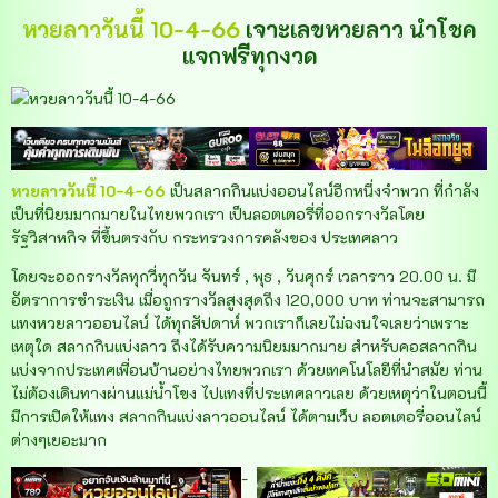
หวยลาววันนี้ 10-4-66
เจาะเลขหวยลาว นำโชค
แจกฟรีทุกงวด
หวยลาววันนี้ 10-4-66
เป็นสลากกินแบ่งออนไลน์อีกหนึ่งจำพวก ที่กำลัง
เป็นที่นิยมมากมายในไทยพวกเรา เป็นลอตเตอรี่ที่ออกรางวัลโดย
รัฐวิสาหกิจ ที่ขึ้นตรงกับ กระทรวงการคลังของ ประเทศลาว
โดยจะออกรางวัลทุกวี่ทุกวัน จันทร์ , พุธ , วันศุกร์ เวลาราว 20.00 น.
มี
อัตราการชำระเงิน เมื่อถูกรางวัลสูงสุดถึง 120,000 บาท ท่านจะสามารถ
แทงหวยลาวออนไลน์ ได้ทุกสัปดาห์ พวกเราก็เลยไม่ฉงนใจเลยว่าเพราะ
เหตุใด สลากกินแบ่งลาว ถึงได้รับความนิยมมากมาย สำหรับคอสลากกิน
แบ่งจากประเทศเพื่อนบ้านอย่างไทยพวกเรา ด้วยเทคโนโลยีที่นำสมัย ท่าน
ไม่ต้องเดินทางผ่านแม่น้ำโขง ไปแทงที่ประเทศลาวเลย ด้วยเหตุว่าในตอนนี้
มีการเปิดให้แทง สลากกินแบ่งลาวออนไลน์ ได้ตามเว็บ ลอตเตอรี่ออนไลน์
ต่างๆเยอะมาก
-