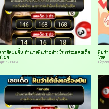
นว่าตัดผมสั้น ทำนายฝันว่าอย่างไร พร้อมเลขเด็ด
ฝันว่
ำโชค
โชค
มิถุนายน 2026
1 มิถุน