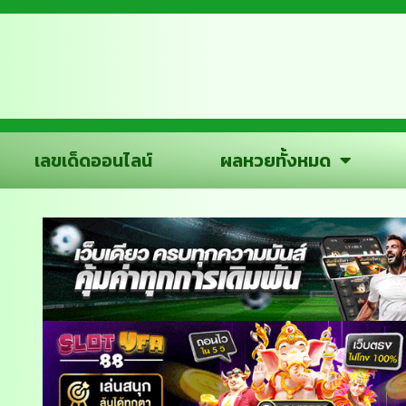
เลขเด็ดออนไลน์
ผลหวยทั้งหมด