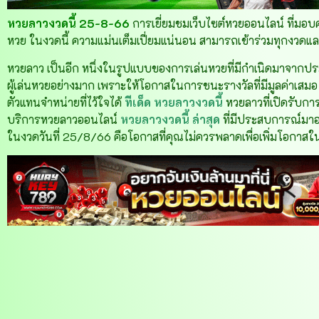
หวยลาวงวดนี้ 25-8-66
การเยี่ยมชมเว็บไซต์หวยออนไลน์ ที่มอบ
หวย ในงวดนี้ ความแม่นเต็มเปี่ยมแน่นอน สามารถเข้าร่วมทุกงวดและไ
หวยลาว เป็นอีก หนึ่งในรูปแบบของการเล่นหวยที่มีกำเนิดมาจาก
ผู้เล่นหวยอย่างมาก เพราะให้โอกาสในการชนะรางวัลที่มีมูลค่าเสม
ตัวแทนจำหน่ายที่ไว้ใจได้
ทีเด็ด
หวยลาวงวดนี้
หวยลาวที่เปิดรับกา
บริการหวยลาวออนไลน์
หวยลาวงวดนี้ ล่าสุด
ที่มีประสบการณ์มา
ในงวดวันที่ 25/8/66 คือโอกาสที่คุณไม่ควรพลาดเพื่อเพิ่มโอกาสใน