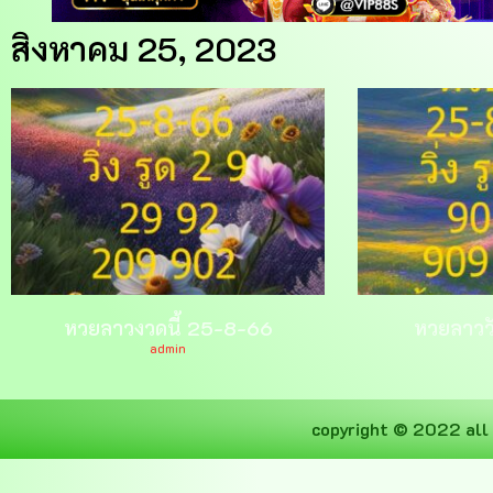
สิงหาคม 25, 2023
หวยลาวงวดนี้ 25-8-66
หวยลาวว
admin
copyright © 2022 all 