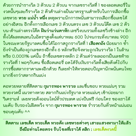
ด้วยการนำรางวัล 3 ตัวบน 2 ตัวบน จากเลขรางวัลที่ 1 ของลอตเตอรี่ใน
งวดนั้นๆและก็รางวัล 2 ตัวด้านล่างเป็นมาตรฐานสำหรับในการเลือกซื้อ
เลขหวย
หวย แม่น้ำ หนึ่ง
เหตุเพราะนักการพนันสามารถเลือกซื้อเลขได้
อย่างอิสระ อีกทั้งการเลือกเลข 3 ตัวบนตรง เลข 3 ตัวบนโต๊ด เลข 2 ตัว
บน-ด้านล่างตรงโต๊ด
ฝันว่าแว่นตาหัก
เลขวิ่งบนรวมทั้งเลขวิ่งข้างล่าง อีก
ทั้งได้ผลทดแทนในอัตราสูงตั้งแต่บาทละ 600 ไปจนกระทั่งบาทละ 900
ในขณะหวยรัฐบาลคนซื้อได้โอกาสถูกรางวัลที่ 1
เสือตกถัง
น้อยมาก ซ้ำ
ยังจำเป็นต้องถูกเลขตรงอีกทั้ง 6 หลักหรือจังหวะถูกเงินรางวัล 1 ในล้าน
หรือ 0.0001% แค่นั้น ถ้าซื้อเลขตรงหลัก 2 ตัวแต่ว่าผลออกเป็นเลขท้าย
รางวัลที่ 1 พอๆกับคน ซื้อล็อตเตอรี่ อดได้รับเงินรางวัลทั้งเสียตังค์ไปกับ
การซื้อสลากราคาแพงอีกด้วย ก็เลยทำให้หวยตอบปัญหานักพนันคนไทย
มากยิ่งกว่าสลากกินแบ่ง
คอหวยหลายที่ติดตาม
กุมารทอง พารวย
และชื่นชอบ หวยแม่นๆ รวม
หวยงวดนี้ แนวทางหวย สลากกินแบ่งรัฐบาล หวยแม่นๆ เข้าบ่อยมาก
วิเคราะห์ เผยหวยดังออนไลน์ทั่วประเทศ แบ่งปันฟรี
ก่อนใคร ของเราได้
นะคับ รับรองไม่ผิดหวัง จาก
กุมารทอง พารวย
ร่ำรวยกันทั่วหน้าแน่นอน
ขอบคุณคับ ^^
ติดตาม เลขเด็ด หวยเด็ด หวยดัง เลขหวยต่างๆ เสาะแสวงหามาให้แล้ว
ถึงมือท่านโดยตรง รับโชคที่เราได้ คลิก :
เลขเด็ดงวดนี้