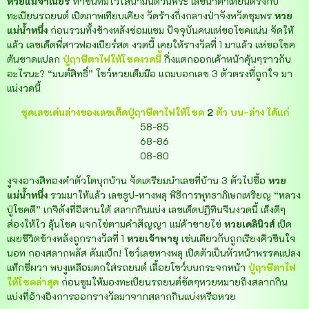
หวยแม่จำเนียร
ทำขันที่มีไว้ใส่น้ำมนต์วันพระ เลขน้ำตาเทียนตรงกับ
ทะเบียนรถยนต์ เปิดภาพเทียบเคียง วัดร้างกึ่งกลางป่าจังหวัดชุมพร
หวย
แม่น้ําหนึ่ง
ก่อนรวมทั้งข้างหลังซ่อมแซม ปัจจุบันคนแห่ขอโชคแน่น จัดให้
แล้ว เลขเด็ดพี่สาวฟองเบียร์สด งวดนี้ เคยให้รางวัลที่ 1 มาแล้ว แห่ขอโชค
ต้นชาดแปลก
ปู่ฤาษีตาไฟให้โชค
งวดนี้
กิ่งแตกออกเค้าหน้าคุ้นๆราวกับ
อะไรนะ? “มนต์สิทธิ์” โชว์หวยเต็มมือ แถมบอกเลข 3 ตัวตรงที่ถูกใจ มา
แน่งวดนี้
ชุดเลขเด่นล่างของเลขเด็ดปู่ฤาษีตาไฟให้โชค
2
ตัว บน-ล่าง ได้แก่
58-85
68-86
08-80
งูจงอางสีทองคำตัวโตบุกบ้าน จัดเตรียมนำเลขที่บ้าน 3 ตัวไปซื้อ
หวย
แม่น้ำหนึ่ง
รวมมาให้แล้ว เลขธูป-หางพลุ พิธีการพุทธาภิเษกเหรียญ “หลวง
ปู่โชคดี” เกจิดังที่อีสานใต้ สลากกินแบ่ง เลขเด็ดปฏิทินจีนงวดนี้ เล็งดีๆ
ส่องให้ไว ลุ้นโชค แจกไข่ตามคำสัญญา แม่ค้าขายไข่
หวยเดลินิวส์
เปิด
เผยชีวิตข้างหลังถูกรางวัลที่ 1
หวยเจ้าพายุ
เช่นเดียวกับถูกเรียงคิวขืนใจ
นอท กองสลากพลัส คัมแบ็ก! โชว์เลขหางพลุ เปิดตัวเป็นหัวหน้าพรรคแปลง
แท็กซี่ผวา พบงูเหลือมตกใส่รถยนต์ เลื้อยโชว์บนกระจกหน้า
ปู่ฤาษีตาไฟ
ให้โชค
ล่าสุด
ก่อนซูมให้มองทะเบียนรถยนต์ชัดๆหวยหมายถึงสลากกิน
แบ่งที่อ้างอิงการออกรางวัลมาจากสลากกินแบ่งหรือหวย