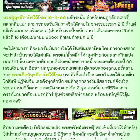
หวยปู่ฤาษีตาไฟให้โชค 16-4-66
แม้กระนั้น สำหรับคนถูกล็อตเตอรี่
สลากกินแบ่ง สามารถขอรับเงินรางวัลได้ภายในช่วงระยะเวลา 2 ปี ตั้งแต่
แมื่อวันออกรางวัลสลาก (สำหรับงวดนี้จะนับจาก 1 เดือนเมษายน 2566
แล้วก็ 16 เดือนเมษายน 2566) ถ้าเลยกำหนด 2 ปี
จะไม่สามารถ ที่จะขอรับเงินรางวัลได้
ฝันเห็นปลาไหล
โดยทางกองสลาก
จะนำส่งเป็นรายได้แผ่นดิน
หวยแม่น้ำหนึ่ง
โค้งสุดท้ายก่อนสลากกินแบ่ง
ออก! 10 ชั้น เลขขายดิบขายดีเป็นเทน้ำเทท่างวดนี้ รวมเลขเด็ดงวดนี้ 66
เลขเด็ดนายก ฮือฮา นกขุนทองบอกเลขแม่น ผู้ครอบครองถูกเบอร์หลาย
งวด
หวยเด็ดปู่ฤาษีตาไฟให้โชค
กระทั่งซื้อเก๋งป้ายแดงเงินสดได้
เลขดับ
โกสัมพี
ปฏิทินจีน เลขดังทุกสำนัก ขนหัวลุกกลางวันมิสแกรนด์จังหวัด
ระยอง เจอดีวัดเก่า ตกตะลึง พบเลขเด็ด 2 จุด ตรงกัน นาทีชีวิต สาว
ครรภ์แก่ปวดท้องบนรถทัวร์ ลุ้นช่วยเหลือทำคลอด พร้อมลงบัญชีไว้ลุ้น
ลอตเตอรี่
-
>
ฮือฮา เลขเด็ด 5 ผีเรือล่มมาแล้ว
หวยทรัพย์เศรษฐี
ส่องขันที่เอาไว้สำหรับ
ใส่น้ำมนต์งานบุญครบรอบ 5 ปีกู้ซาก จัดหนักงวดนี้! บิดาจ้ำคำชะโนด