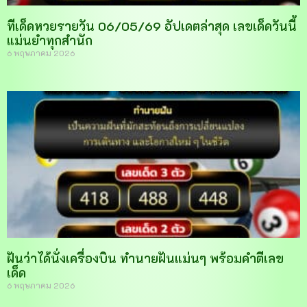
ทีเด็ดหวยรายวัน 06/05/69 อัปเดตล่าสุด เลขเด็ดวันนี้
แม่นยำทุกสำนัก
6 พฤษภาคม 2026
ฝันว่าได้นั่งเครื่องบิน ทำนายฝันแม่นๆ พร้อมคำตีเลข
เด็ด
6 พฤษภาคม 2026