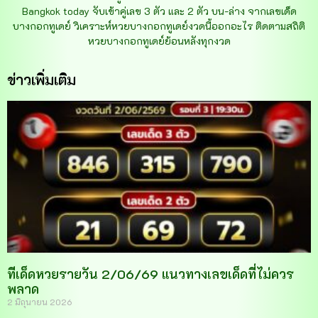
Bangkok today จับเข้าคู่เลข 3 ตัว และ 2 ตัว บน-ล่าง จากเลขเด็ด
บางกอกทูเดย์ วิเคราะห์หวยบางกอกทูเดย์งวดนี้ออกอะไร ติดตามสถิติ
หวยบางกอกทูเดย์ย้อนหลังทุกงวด
ข่าวเพิ่มเติม
ทีเด็ดหวยรายวัน 2/06/69 แนวทางเลขเด็ดที่ไม่ควร
พลาด
2 มิถุนายน 2026