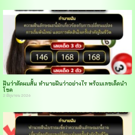
ฝันว่าตัดผมสั้น ทำนายฝันว่าอย่างไร พร้อมเลขเด็ดนำ
โชค
2 มิถุนายน 2026