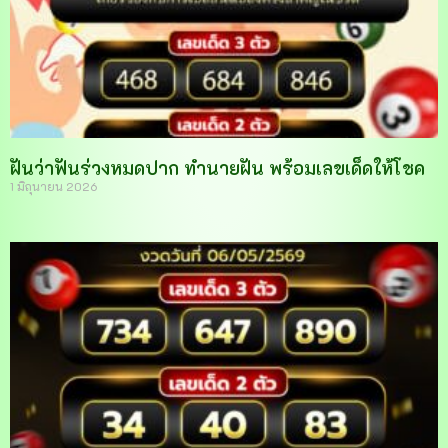
ฝันว่าฟันร่วงหมดปาก ทำนายฝัน พร้อมเลขเด็ดให้โชค
1 มิถุนายน 2026