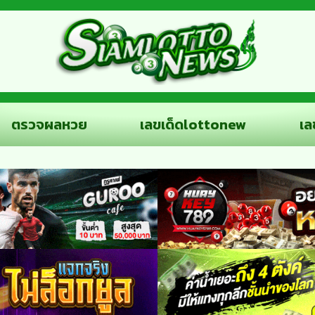
ตรวจผลหวย
เลขเด็ดlottonew
เล