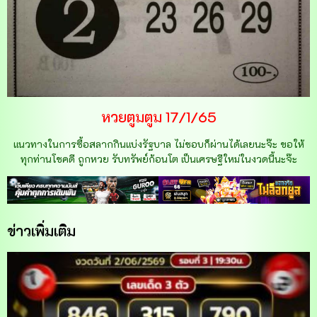
หวยตูมตูม 17/1/65
แนวทางในการซื้อสลากกินแบ่งรัฐบาล ไม่ชอบก็ผ่านได้เลยนะจ๊ะ ขอให้
ทุกท่านโชคดี ถูกหวย รับทรัพย์ก้อนโต เป็นเศรษฐีใหม่ในงวดนี้นะจ๊ะ
ข่าวเพิ่มเติม