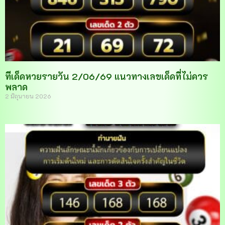
ทีเด็ดหวยรายวัน 2/06/69 แนวทางเลขเด็ดที่ไม่ควร
พลาด
2 มิถุนายน 2026