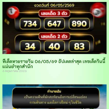
ทีเด็ดหวยรายวัน 06/05/69 อัปเดตล่าสุด เลขเด็ดวันนี้
แม่นยำทุกสำนัก
6 พฤษภาคม 2026