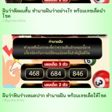
ฝันว่าตัดผมสั้น ทำนายฝันว่าอย่างไร พร้อมเลขเด็ดนำ
โชค
2 มิถุนายน 2026
ฝันว่าฟันร่วงหมดปาก ทำนายฝัน พร้อมเลขเด็ดให้โชค
1 มิถุนายน 2026