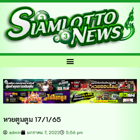
หวยตูมตูม 17/1/65
admin
มกราคม 7, 2022
5:56 pm