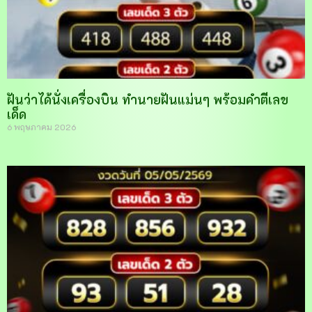
ฝันว่าได้นั่งเครื่องบิน ทำนายฝันแม่นๆ พร้อมคำตีเลข
เด็ด
6 พฤษภาคม 2026