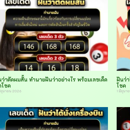
นว่าตัดผมสั้น ทำนายฝันว่าอย่างไร พร้อมเลขเด็ด
ฝันว่
ำโชค
โชค
มิถุนายน 2026
1 มิถุน