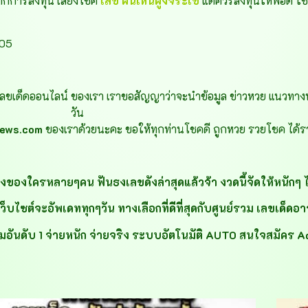
้จากการลงทุน เสี่ยงโชค
เลข
ฝันเห็นฝูงจระเข้
แต่ควรลงทุนให้พอดี ใช้เ
605
ขเด็ดออนไลน์ ของเรา เราขอสัญญาว่าจะนำข้อมูล ข่าวหวย แนวทาง
วัน
news.com
ของเราด้วยนะคะ ขอให้ทุกท่านโชคดี ถูกหวย รวยโชค ได้รา
ังของใครหลายๆคน ฟันธงเลขดังล่าสุดแล้วจ้า งวดนี้จัดให้หนักๆ ได
ต์จะอัพเดททุกๆวัน ทางเลือกที่ดีที่สุดกับศูนย์รวม เลขเด็ดอาจารย
อันดับ 1 จ่ายหนัก จ่ายจริง ระบบอัตโนมัติ AUTO สนใจสมัคร A