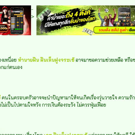
-
>
องเหนื่อย
ทำนายฝัน
ฝันเห็นฝูงจระเข้
อาจมาขอความช่วยเหลือ หรือข
ากแก่ตนเอง
้
คนในครอบครัวอาจจะนำปัญหามาให้จนเกิดเรื่องวุ่นวายใจ ความรักนั
งไม่เป็นไปตามใจหวัง การเงินต้องระวัง ไม่ควรฟุ่มเฟือย