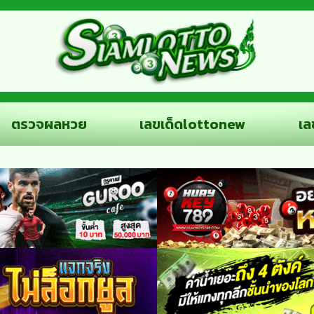
ตรวจผลหวย
เลขเด็ดlottonew
เล