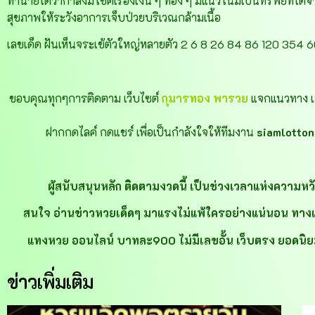
ทำนายได้ว่ากำลังมีโชคเรื่องเงิน ๆ ทอง ๆ มีแนวโน้มเป็นทรัพย์ที่ได
สุขภาพให้ระวังอาการเจ็บป่วยบริเวณกล้ามเนื้อ
เลขเด็ด ฝันเห็นจระเข้ตัวใหญ่หลายตัว 2 6 8 26 84 86 120 354 
ขอบคุณทุกๆการติดตาม เว็บไซต์
กุมารทอง พารวย
แจกแนวทาง เล
ฝากกดไลค์ กดแชร์ เพื่อเป็นกำลังใจให้ทีมงาน
siamlotto
ผู้สนับสนุนหลัก ติดตามงวดนี้ เป็นช่วงเวลาแห่งความหว
สนใจ อ่านข่าวหวยเด็ดๆ มาแรงไม่แพ้ใครอย่างแน่นอน ทางเว็บไซ
แทงหวย ออนไลน์ บาทละ900 ไม่มีเลขอั้น เว็บตรง ยอดนิยม
ข่าวเพิ่มเติม