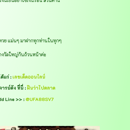
งินเย็นอย่าใช้เงินร้อน ส่วนด้าน
หวย แม่นๆ มาฝากทุกท่านในทุกๆ
งวัลใหญ่กันถ้วนหน้าค่ะ
้แก่ :
เลขเด็ดออนไลน์
์ดัง ที่นี่ :
ฝันว่าไปตลาด
dd Line >> :
@UFA88SV7