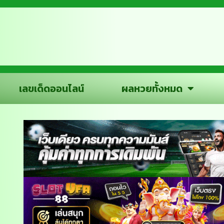
เลขเด็ดออนไลน์
ผลหวยทั้งหมด