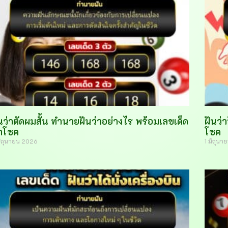
นว่าตัดผมสั้น ทำนายฝันว่าอย่างไร พร้อมเลขเด็ด
ฝันว่
ำโชค
โชค
มิถุนายน 2026
1 มิถุน