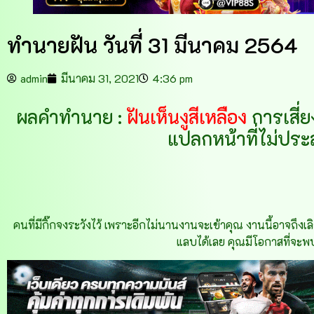
ทำนายฝัน วันที่ 31 มีนาคม 2564
admin
มีนาคม 31, 2021
4:36 pm
ผลคำทำนาย :
ฝันเห็นงูสีเหลือง
การเสี่
แปลกหน้าที่ไม่ประ
คนที่มีกิ๊กจงระวังไว้ เพราะอีกไม่นานงานจะเข้าคุณ งานนี้อาจถ
แลบได้เลย คุณมีโอกาสที่จะพ