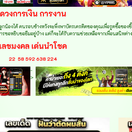
ดวงการเงิน การงาน
ูกน้องได้ คนรอบข้างหวังจะพึ่งพาบัตรเครดิตของคุณเพื่อรูดซื้อของช
ขอหยิบขอยืมอยู่บ้าง แต่ก็จะได้รับความช่วยเหลือจากเพื่อนสนิทต่าง
เลขมงคล เด่นนำโชค
22
58 592 638 224
-
>