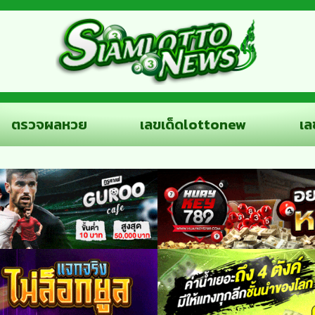
ตรวจผลหวย
เลขเด็ดlottonew
เล