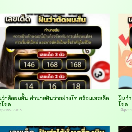
นว่าตัดผมสั้น ทำนายฝันว่าอย่างไร พร้อมเลขเด็ด
ฝันว่
ำโชค
โชค
มิถุนายน 2026
1 มิถุน