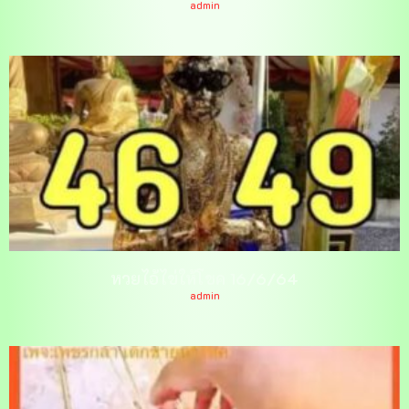
admin
หวยไอ้ไข่ให้โชค 16/6/64
admin