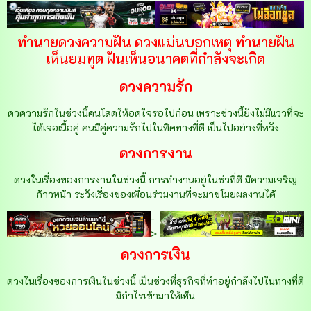
ทำนายดวงความฝัน ดวงแม่นบอกเหตุ ทำนายฝัน
เห็นยมทูต ฝันเห็นอนาคตที่กำลังจะเกิด
ดวงความรัก
ดวความรักในช่วงนี้คนโสดให้อดใจรอไปก่อน เพราะช่วงนี้ยังไม่มีแววที่จะ
ได้เจอเนื้อคู่ คนมีคู่ความรักไปในทิศทางที่ดี เป็นไปอย่างที่หวัง
ดวงการงาน
ดวงในเรื่องของการงานในช่วงนี้ การทำงานอยู่ในช่วที่ดี มีความเจริญ
ก้าวหน้า ระวังเรื่องของเพื่อนร่วมงานที่จะมาขโมยผลงานได้
-
>
ดวงการเงิน
ดวงในเรื่องของการเงินในช่วงนี้ เป็นช่วงที่ธุรกิจที่ทำอยู่กำลังไปในทางที่ดี
มีกำไรเข้ามาให้เห็น