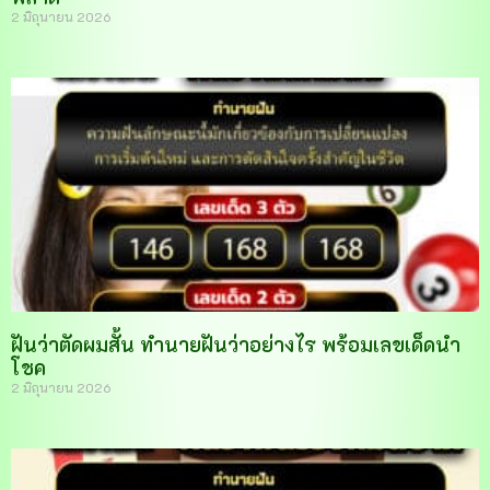
2 มิถุนายน 2026
ฝันว่าตัดผมสั้น ทำนายฝันว่าอย่างไร พร้อมเลขเด็ดนำ
โชค
2 มิถุนายน 2026