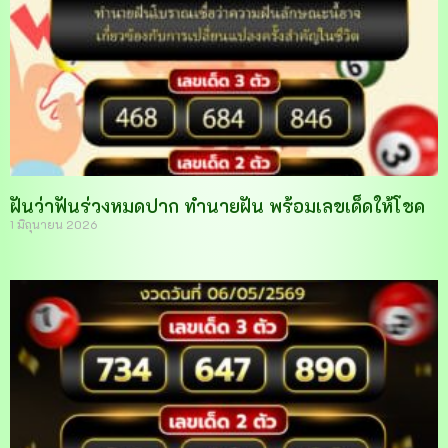
ฝันว่าฟันร่วงหมดปาก ทำนายฝัน พร้อมเลขเด็ดให้โชค
1 มิถุนายน 2026