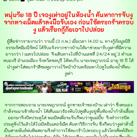
หนุ่มวัย 18 ปี เจองูเห่าอยู่ในห้องน้ำ ค้นหาการจับงู
จากทางเน็ตแล้วลงมือจับเอง ก่อนใช้ตระกร้าครอบ
งู แล้วเรียกกู้ภัยเอาไปปล่อย
ผู้สื่อข่าวรายงานว่า วานนี้ (3 ก.พ.) เมื่อเวลา 14.00 น. ทางกู้ภัยมูลนิธิ
ธรรมรัศมีมณีรัตน์ ได้รับแจ้งจากชาวบ้านให้มาช่วยมารับงูเห่าที่มีความ
ยาวกว่า 1 เมตรไปปล่อย จึงเดินทางไปที่บ้านเลขที่ 24/24 หมู่ 3 ตำบล
หนองรี อำเภอเมือง จังหวัดชลบุรี ได้พบกับ นายเจษฎาภรณ์ อายุ 18 ปี ได้
นำงูเห่าใส่ตะกร้าสีชมพูมาวางไว้หน้าบ้านพร้อมพาไปดูในห้องน้ำที่พบ
งูเห่า
จากการสอบถาม นายเจษฎาภรณ์ ลูกชายเจ้าของบ้าน เล่าว่า ซึ่งตนเอง
กำลังจะมาเข้าห้องน้ำ ได้เห็นแมวร้องหันไปดูเห็นงูอยู่พื้นห้องน้ำกำลังเลื้อย
ออกมาจึงปิดประตูใส่ พอเปิดเพื่อจะจับก็พบว่าชูแม่เบี้ย จึงทำการปิด
ประตูขังไว้แล้วได้ไปเปิดอินเตอร์เน็ต ค้นหาวิธีการจับ ซึ่งก็พบว่างูเห่าตัวนี้
เป็นสายพันธ์พ่นพิษสยามจึงทำการใช้ตะกร้าไปครอบงู แล้วโทรศัพท์เรียก
กู้ภัยมานำตัวไปปล่อยด้าน กู้ภัย ได้ฝากเตือน หากจับไม่เป็นอย่าเสี่ยงจับ