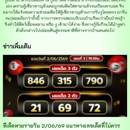
เอง เพราะผู้เชี่ยวชาญยังเคยถูกพ่นพิษใส่ตามาแล้วจนเกือบตาบอด จึง
อยากให้แจ้งขอความช่วยเหลือให้ผู้เชี่ยวชาญด้านการจับงูโดยตรง มาจับ
จะปลอดภัยกว่าทั้งนี้ จากการตรวจสอบบริเวณบ้านก็พบว่าเป็นป่าหญ้า
จึงทำให้สัตว์เลื้อยคลาน หรือ งู เข้ามาได้ง่าย ซึ่งทางกู้ภัยก็จะได้นำงูเห่า
ตัวดังกล่าวไปปล่อยคืนสู่ธรรมชาติที่ห่างจากบ้านคนต่อไป
ข่าวเพิ่มเติม
ทีเด็ดหวยรายวัน 2/06/69 แนวทางเลขเด็ดที่ไม่ควร