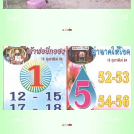
กู้ภัยอึ้ง หนุ่มวัย 18 ปี เจองูเห่าในห้องน้ำ เปิดเน็ตหาวิธี
จับแล้วลงมือจับเอง
admin
เลขเด็ด เจ้าพ่อยี่กอฮง แนวทางรัฐบาล 16/2/64
admin