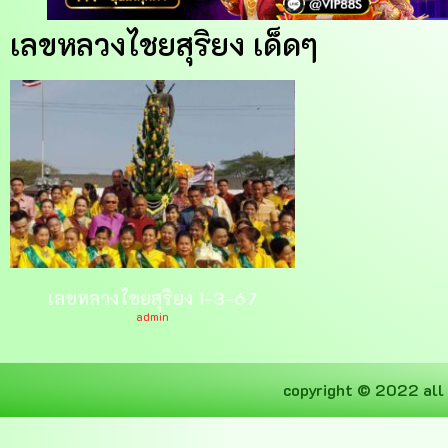
เลขหลวงไชยสุริยง เด็ดๆ
เลขหลวงไชยสุริยง 1-3-67
admin
copyright © 2022 all 