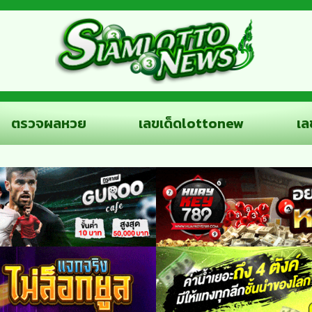
ตรวจผลหวย
เลขเด็ดlottonew
เล