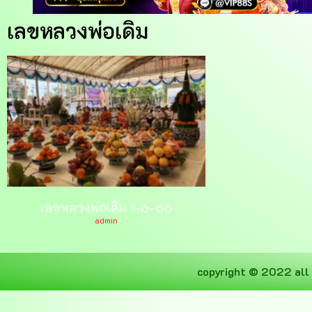
เลขหลวงพ่อเดิม
เลขหลวงพ่อเดิม 1-6-66
admin
copyright © 2022 all 