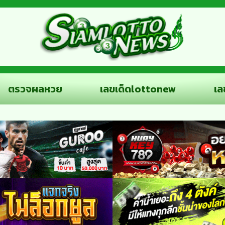
ตรวจผลหวย
เลขเด็ดlottonew
เล