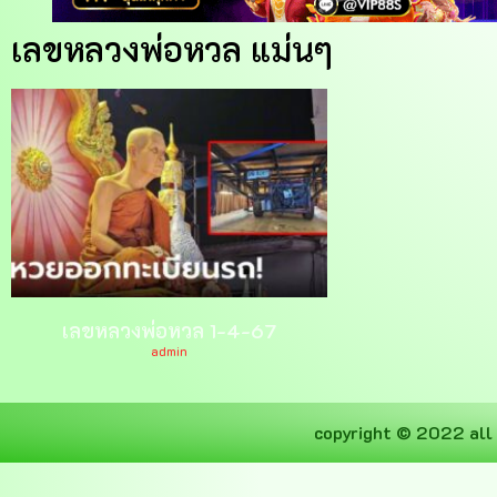
เลขหลวงพ่อหวล แม่นๆ
เลขหลวงพ่อหวล 1-4-67
admin
copyright © 2022 all 