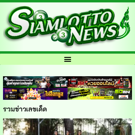
รวมข่าวเลขเด็ด