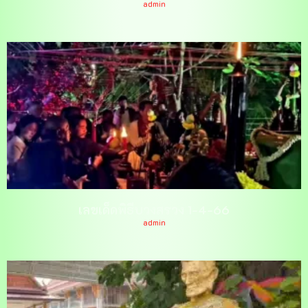
admin
เลขเด็ดพิธีบวงสรวง 1-4-66
admin