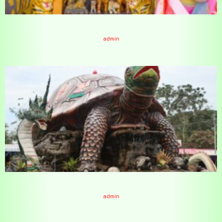
เจ้าพ่อเสือบางเขน 1-4-66
admin
เลขพญาเต่างอย 1-4-66
admin