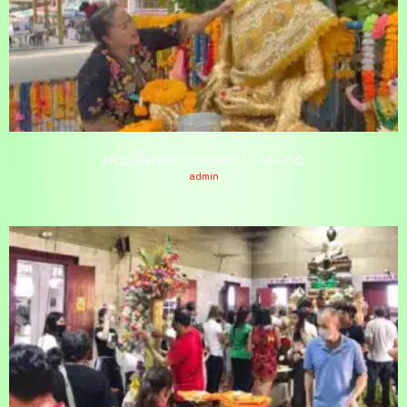
เลขเด็ดหลวงพ่อผอม 1-4-66
admin