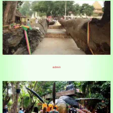
เลขเด็ดอัญเชิญต้นตะเคียน 1-4-66
admin