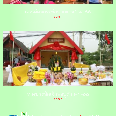
เลขเด็ดหลวงพ่อปากแดง 1-4-66
admin
หางประทัดเจ้าพ่อปู่ดำ 1-4-66
admin
« Previous
1
…
3
4
5
Next »