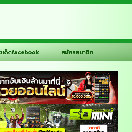
ขเด็ดfacebook
สมัครสมาชิก