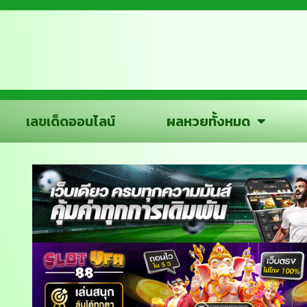
เลขเด็ดออนไลน์
ผลหวยทั้งหมด