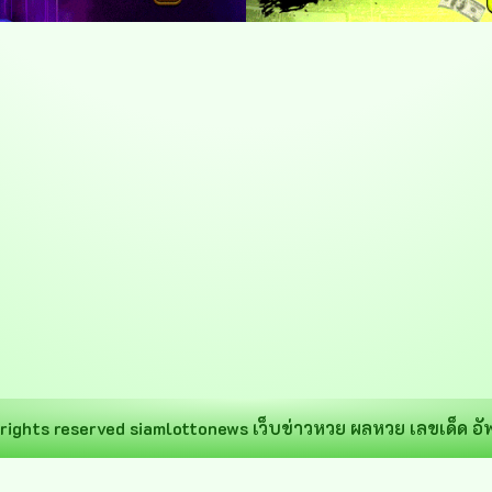
rights reserved
siamlottonews
เว็บข่าวหวย ผลหวย เลขเด็ด อั