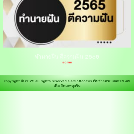
ทำนายฝัน ตีความฝัน 2565
admin
copyright © 2022 all rights reserved
siamlottonews
เว็บข่าวหวย ผลหวย เลข
เด็ด อัพเดททุกวัน