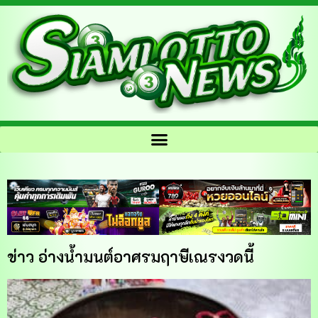
ข่าว อ่างน้ำมนต์อาศรมฤาษีเณรงวดนี้