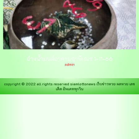
อ่างน้ำมนต์อาศรมฤาษีเณร 1-11-66
admin
copyright © 2022 all rights reserved
siamlottonews
เว็บข่าวหวย ผลหวย เลข
เด็ด อัพเดททุกวัน