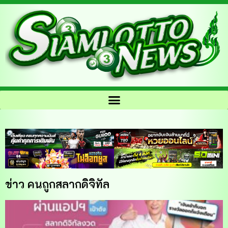
ข่าว คนถูกสลากดิจิทัล