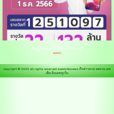
คนถูกสลากดิจิทัล 1-12-66
admin
copyright © 2022 all rights reserved
siamlottonews
เว็บข่าวหวย ผลหวย เลข
เด็ด อัพเดททุกวัน