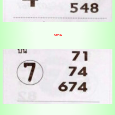
หวยมั่นใจเกินร้อย 16-3-67
admin
หวยแก้ว 16-3-67