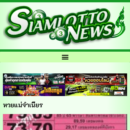
หวยแม่จำเนียร