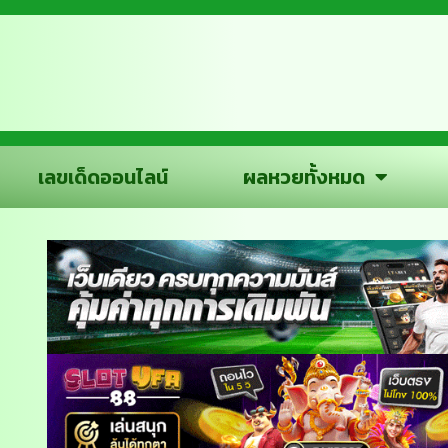
เลขเด็ดออนไลน์
ผลหวยทั้งหมด