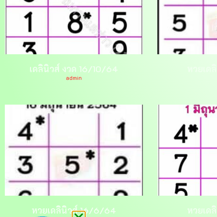
เดลินิวส์ งวด 16/10/64
หวยเดลิ
admin
หวยเดลินิวส์ 16/6/64
หวยเดลิ