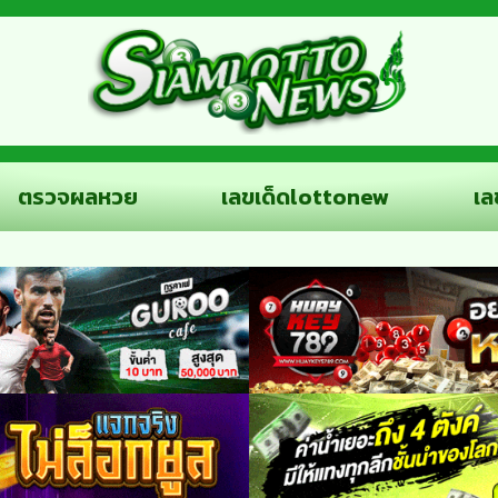
ตรวจผลหวย
เลขเด็ดlottonew
เล