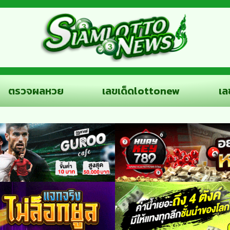
ตรวจผลหวย
เลขเด็ดlottonew
เล