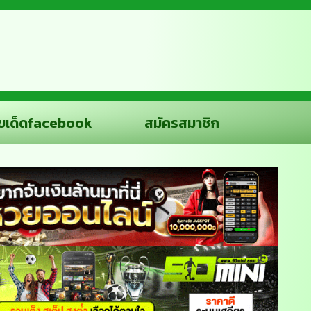
ขเด็ดfacebook
สมัครสมาชิก